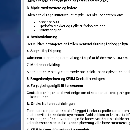
Udvalget arbejder frem mod en fest til foråret 2025.
B. Møde med trænere og ledere
Udvalget vil tage initiativ til et møde. Der skal orienteres om:
Sponsor 500
Hjælp fra Makker og Pølle til fodboldrejser
Sommerlejren
C. Seniorafslutning
Der vil blive arrangeret en fælles seniorafslutning for begge køn.
6.
Sager til opfølgning
Administrationen og Peter vil tage fat på at få diverse KFUM-d
7.
Medlemsudvikling
Siden seneste bestyrelsesmøde har Boldklubben oplevet en bes
8.
Brugerbestyrelsen og KFUM Centralforeningen
A. Forpagtningsafgift til kommunen
Centralforeningen er blevet enige om størrelsen af forpagtnings
til kommunen.
B. Ønske fra tennisafdelingen
Tennisafdelingen ønsker at få bygget to ekstra padle baner som 
til at benytte de ønskede nye maner. Boldklubben er kritisk, da K
etableringen af de nuværende padle baner, var det Boldklubbens
kolonihaverne som nabo. Denne placering ville have minimeret g