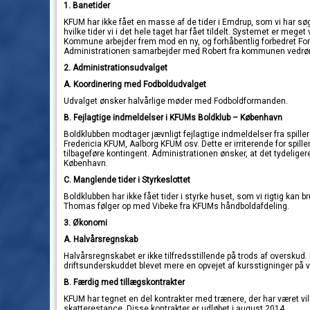
1. Banetider
KFUM har ikke fået en masse af de tider i Emdrup, som vi har søg
hvilke tider vi i det hele taget har fået tildelt. Systemet er me
Kommune arbejder frem mod en ny, og forhåbentlig forbedret For
Administrationen samarbejder med Robert fra kommunen vedrør
2. Administrationsudvalget
A. Koordinering med Fodboldudvalget
Udvalget ønsker halvårlige møder med Fodboldformanden.
B. Fejlagtige indmeldelser i KFUMs Boldklub – København
Boldklubben modtager jævnligt fejlagtige indmeldelser fra spiller
Fredericia KFUM, Aalborg KFUM osv. Dette er irriterende for spil
tilbageføre kontingent. Administrationen ønsker, at det tydelige
København.
C. Manglende tider i Styrkeslottet
Boldklubben har ikke fået tider i styrke huset, som vi rigtig kan 
Thomas følger op med Vibeke fra KFUMs håndboldafdeling.
3.
Økonomi
A. Halvårsregnskab
Halvårsregnskabet er ikke tilfredsstillende på trods af overskud. 
driftsunderskuddet blevet mere en opvejet af kursstigninger på v
B.
Færdig med tillægskontrakter
KFUM har tegnet en del kontrakter med trænere, der har været villig
skatterestance. Disse kontrakter er udløbet i august 2014.