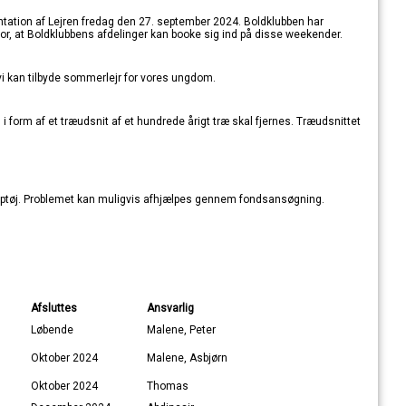
ntation af Lejren fredag den 27. september 2024. Boldklubben har
r, at Boldklubbens afdelinger kan booke sig ind på disse weekender.
at vi kan tilbyde sommerlejr for vores ungdom.
 form af et træudsnit af et hundrede årigt træ skal fjernes. Træudsnittet
kamptøj. Problemet kan muligvis afhjælpes gennem fondsansøgning.
Afsluttes
Ansvarlig
Løbende
Malene, Peter
Oktober 2024
Malene, Asbjørn
Oktober 2024
Thomas