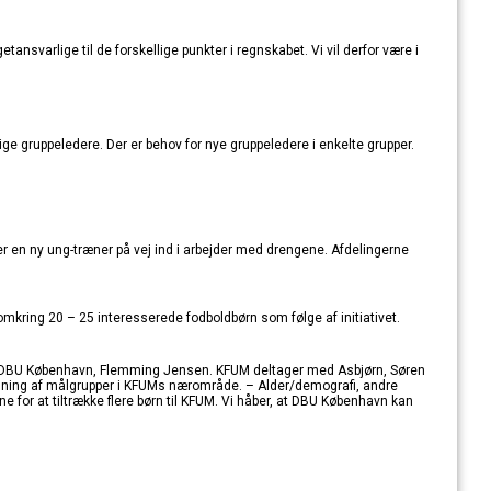
nsvarlige til de forskellige punkter i regnskabet. Vi vil derfor være i
e gruppeledere. Der er behov for nye gruppeledere i enkelte grupper.
 er en ny ung-træner på vej ind i arbejder med drengene. Afdelingerne
omkring 20 – 25 interesserede fodboldbørn som følge af initiativet.
r DBU København, Flemming Jensen. KFUM deltager med Asbjørn, Søren
ning af målgrupper i KFUMs nærområde. – Alder/demografi, andre
ne for at tiltrække flere børn til KFUM. Vi håber, at DBU København kan