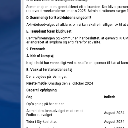
C. KFUMs Centralforenings Sommerlejr
Sommerlejren er nu genetableret efter branden. Der bliver præse
reserveret weekenderne i marts 2025. Administrationen sørger fo
D. Sommerlejr for Boldklubbens ungdom?
Aktivitetsudvalget vil afklare, om vi kan skaffe frivillige nok til 
E. Træudsnit foran klubhuset
Centralforeningen og kommunen har besluttet, at gaven til KFUM i
er angrebet af sygdom og er til fare for at vælte.
9.
Eventuelt
A. Køb af kamptøj
Nogle hold har vanskeligt ved at skaffe en sponsor til køb af 
B. Vask af førsteholdenes tøj
Der arbejdes på løsninger.
Næste møde:
Onsdag den 9. oktober 2024
Sager til opfølgning
Sag
Indledt
Opfølgning på banetider
Administrationsudvalget møde med
August 2024
Fodboldudvalget
Tider i Styrkeslottet
August 2024