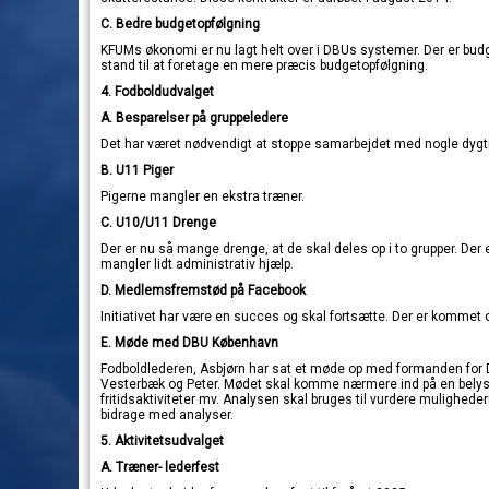
C. Bedre budgetopfølgning
KFUMs økonomi er nu lagt helt over i DBUs systemer. Der er budgeta
stand til at foretage en mere præcis budgetopfølgning.
4. Fodboldudvalget
A. Besparelser på gruppeledere
Det har været nødvendigt at stoppe samarbejdet med nogle dygtig
B. U11 Piger
Pigerne mangler en ekstra træner.
C. U10/U11 Drenge
Der er nu så mange drenge, at de skal deles op i to grupper. Der
mangler lidt administrativ hjælp.
D. Medlemsfremstød på Facebook
Initiativet har være en succes og skal fortsætte. Der er kommet 
E. Møde med DBU København
Fodboldlederen, Asbjørn har sat et møde op med formanden fo
Vesterbæk og Peter. Mødet skal komme nærmere ind på en belys
fritidsaktiviteter mv. Analysen skal bruges til vurdere muligheder
bidrage med analyser.
5.
Aktivitetsudvalget
A. Træner- lederfest