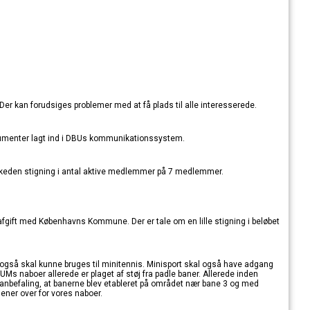
 Der kan forudsiges problemer med at få plads til alle interesserede.
okumenter lagt ind i DBUs kommunikationssystem.
keden stigning i antal aktive medlemmer på 7 medlemmer.
afgift med Københavns Kommune. Der er tale om en lille stigning i beløbet
også skal kunne bruges til minitennis. Minisport skal også have adgang
FUMs naboer allerede er plaget af støj fra padle baner. Allerede inden
 anbefaling, at banerne blev etableret på området nær bane 3 og med
ener over for vores naboer.