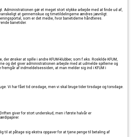
t. Administrationen gør et meget stort stykke arbejde med at finde ud af,
get vanskeligt at gennemskue og timetildelingerne ændres jævnligt.
eningsportal, som er det medie, hvor banetiderne håndteres.
ende banetider.
e, der ønsker at spille i andre KFUM-klubber, som f.eks. Roskilde KFUM,
lerne og det giver administrationen arbejde med at udmelde spillerne og
re fremgår af indmeldelsessiden, at man melder sig ind i KFUM i
bruge. Vi har fået tid onsdage, men vi skal bruge tider tirsdage og torsdage.
Driften giver for stort underskud, men i første halvår er
ærdipapirer.
 til at påtage sig ekstra opgaver for at tjene penge til betaling af