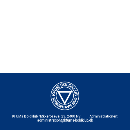
KFUMs Boldklub Nøkkerosevej 23, 2400 NV Administrationen:
administration@kfums-boldklub.dk