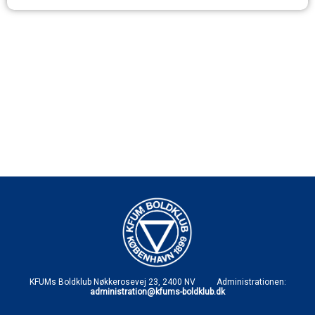
KFUMs Boldklub Nøkkerosevej 23, 2400 NV Administrationen:
administration@kfums-boldklub.dk