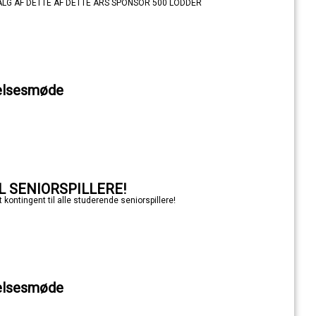
ALG AF DETTE AF DETTE ÅRS SPONSOR 500 LODDER
relsesmøde
L SENIORSPILLERE!
kontingent til alle studerende seniorspillere!
relsesmøde