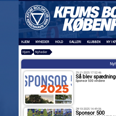
HJEM
NYHEDER
HOLD
GALLERI
KLUBBEN
NY I K
Hjem
Nyheder
Ny
25-11-2025 17:52:46
Så blev spædning
Sponsor 500 vindere
28-10-2025 14:49:06
Sponsor 500