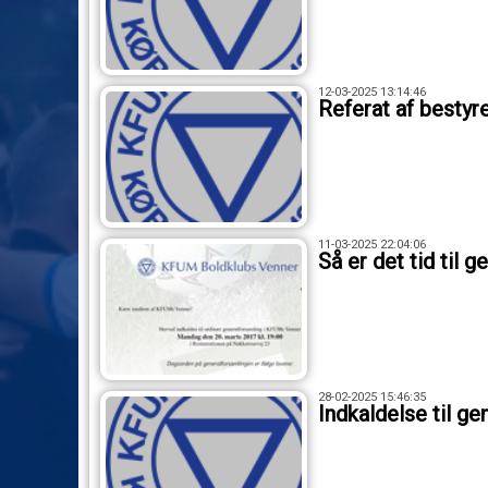
12-03-2025 13:14:46
Referat af besty
11-03-2025 22:04:06
Så er det tid til
28-02-2025 15:46:35
Indkaldelse til ge