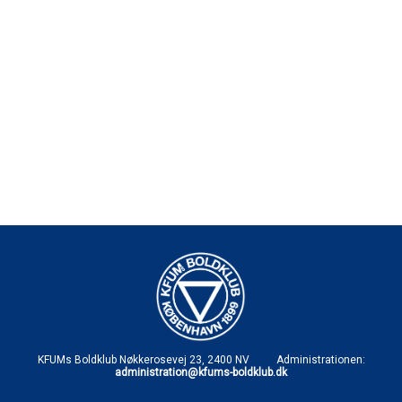
KFUMs Boldklub Nøkkerosevej 23, 2400 NV Administrationen:
administration@kfums-boldklub.dk