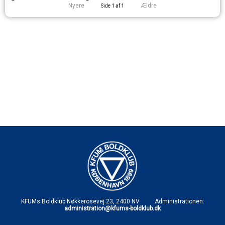
Nyere
Ældre
Side 1 af 1
KFUMs Boldklub Nøkkerosevej 23, 2400 NV Administrationen:
administration@kfums-boldklub.dk