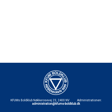
KFUMs Boldklub Nøkkerosevej 23, 2400 NV Administrationen:
administration@kfums-boldklub.dk