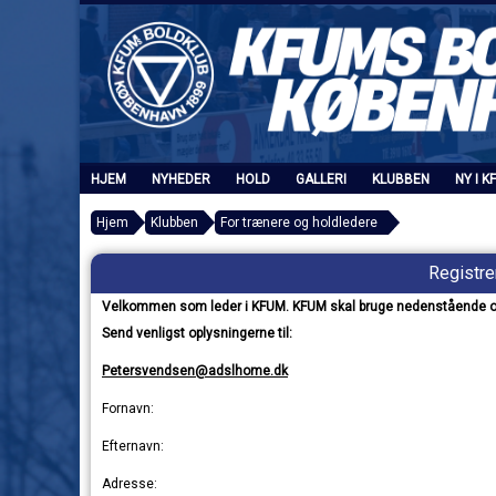
HJEM
NYHEDER
HOLD
GALLERI
KLUBBEN
NY I K
Hjem
Klubben
For trænere og holdledere
Registre
Velkommen som leder i KFUM. KFUM skal bruge nedenstående oply
Send venligst oplysningerne til:
Petersvendsen@adslhome.dk
Fornavn:
Efternavn:
Adresse: