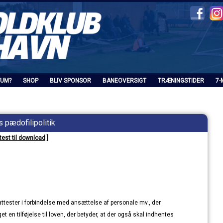
FUM?
SHOP
BLIV SPONSOR
BANEOVERSIGT
TRÆNINGSTIDER
7-
 pædofilipolitik
test til download
]
nd
ttester i forbindelse med ansættelse af personale mv., der
t en tilføjelse til loven, der betyder, at der også skal indhentes