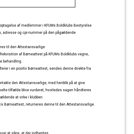
d optagelse af medlemmer i KFUMs Boldklubs Bestyrelse
vn, adresse og cpr-nummer på den pågældende
es til den Attestansvarlige.
 Rekvisition af Børneattest på KFUMs Boldklubs vegne,
e behandling.
lterer i en positiv Børneattest, sendes denne direkte fra
kontakte den Attestansvarlige, med henblik på at give
kelte tilfælde blive vurderet, hvorledes sagen håndteres
ldende at virke i klubben.
ativ Børneattest, returneres denne til den Attestansvarlige.
ar at sikre, at der indhentes