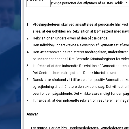
Øvrige personer der afl
ønnes af KFUMs Boldklub.
1. Afdelingslederen skal ved ansættelse af personale hhv. ve
sikre, at der udfyldes en Rekvisition af Børneattest med na
2. Rekvisitionen underskrives af den pågældende.
3. Den udfyldte/underskrevne Rekvisition af Børneattest aflever
4. Den Attestansvarlige registrerer modtagelsen, underskriver
og indsender denne til Det Centrale Kriminalregister for vider
5. I tilfælde af at den indsendte Rekvisition af Børneattest resu
Det Centrale Kriminalregister til Dansk Idrætsforbund.
6. Dansk Idrætsforbund vil i tilfælde af en positiv Børneattest 
og vejledning til at håndtere den aktuelle sag. Det vil i det en
over for den pågældende. Det vil ikke være muligt for den pågæ
7. I tilfælde af, at den indsendte rekvisition resulterer i en neg
Ansvar
• For gruppe 1 er det hhv. Ungdomslederens/Børnelederens ansv