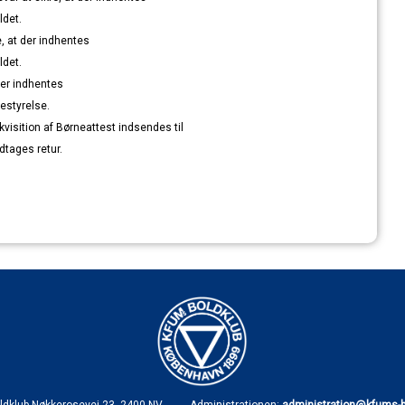
ldet.
, at der indhentes
ldet.
 der indhentes
estyrelse.
visition af Børneattest indsendes til
dtages retur.