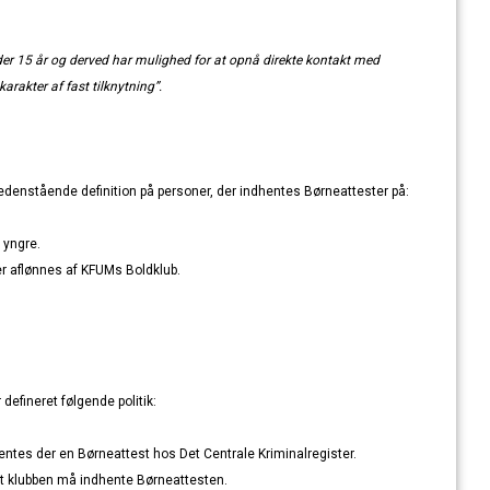
der 15 år og derved har mulighed for at opnå direkte kontakt med
arakter af fast tilknytning”.
denstående definition på personer, der indhentes Børneattester på:
 yngre.
er aflønnes af KFUMs Boldklub.
defineret følgende politik:
hentes der en Børneattest hos Det Centrale Kriminalregister.
at klubben må indhente Børneattesten.