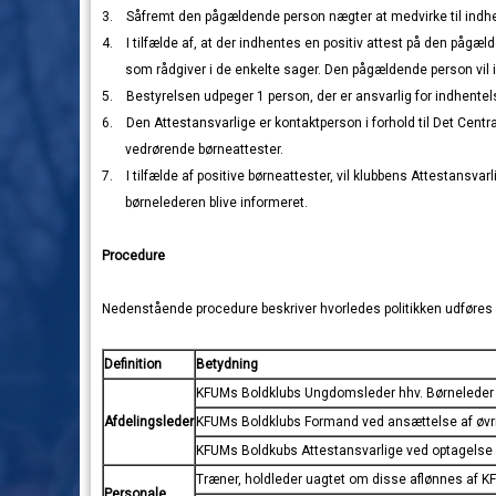
3. Såfremt den pågældende person nægter at medvirke til indhent
4. I tilfælde af, at der indhentes en positiv attest på den påg
som rådgiver i de enkelte sager. Den pågældende person vil ik
5. Bestyrelsen udpeger 1 person, der er ansvarlig for indhentels
6. Den Attestansvarlige er kontaktperson i forhold til Det Cent
vedrørende børneattester.
7. I tilfælde af positive børneattester, vil klubbens Attestans
børnelederen blive informeret.
Procedure
Nedenstående procedure beskriver hvorledes politikken udføres i
Defin
i
tion
Betyd
ning
KFUMs Boldklubs Ung
domsl
eder hhv. Børneleder
Afdeli
ngsl
eder
KFUMs Boldklubs Formand v
ed ansættelse af øvr
KFUMs Boldkubs Attestansvarlige ved
optagelse
Træner, holdleder uagtet
om disse aflønnes af K
Per
sonale