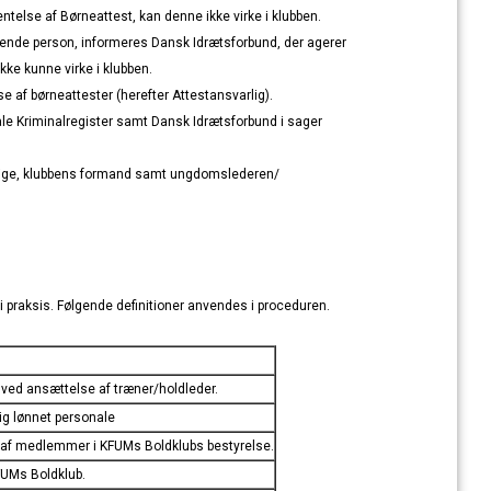
else af Børneattest, kan denne ikke virke i klubben.
ældende person, informeres Dansk Idrætsforbund, der agerer
ke kunne virke i klubben.
e af børneattester (herefter Attestansvarlig).
rale Kriminalregister samt Dansk Idrætsforbund i sager
varlige, klubbens formand samt ungdomslederen/
 praksis. Følgende definitioner anvendes i proceduren.
 v
ed ansættelse af træner/holdleder.
ig lønnet personale
 af medlemmer i KFUMs Boldklubs
bestyrelse.
FUMs Boldklub.