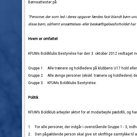
Børneattester på:
"Personer, der som led i deres opgaver færdes fast blandt børn un
disse børn, såfremt ansættelses- eller beskæftigelsesforholdet har k
Hvem er omfattet
KFUMs Boldklubs Bestyrelse har den 3. oktober 2012 vedtaget ne
Gruppe 1. Alle trænere og holdledere på klubbens U17 hold eller
Gruppe 2. Alle øvrige personer (ekskl. trænere og holdledere) d
Gruppe 3. KFUMs Boldklubs Bestyrelse.
Politik
KFUM’s Boldklub arbejder aktivt for at modarbejde pædofili, og har 
1. For alle personer, der indgår i ovenstående Gruppe 1 - 3, ind
2. Den pågældende person skal give sit skriftlige samtykke til 