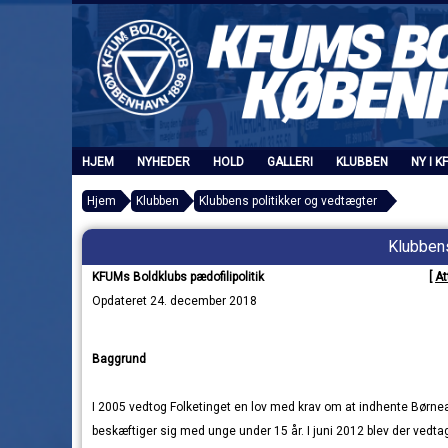
HJEM
NYHEDER
HOLD
GALLERI
KLUBBEN
NY I K
Hjem
Klubben
Klubbens politikker og vedtægter
Klubbens
KFUMs Boldklubs pædofilipolitik
[
At
Opdateret 24. december 2018
Baggru
I 2005 vedtog Folketinget en lov med krav om at indhente Børnea
beskæftiger sig med unge under 15 år. I juni 2012 blev der vedtage