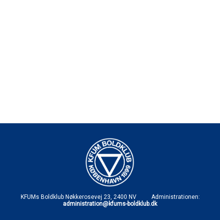
KFUMs Boldklub Nøkkerosevej 23, 2400 NV Administrationen:
administration@kfums-boldklub.dk